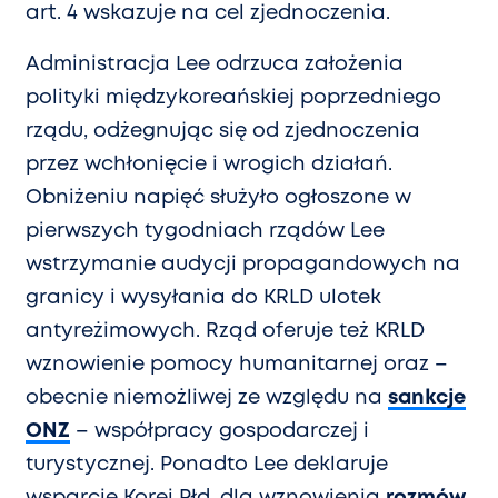
art. 4 wskazuje na cel zjednoczenia.
Administracja Lee odrzuca założenia
polityki międzykoreańskiej poprzedniego
rządu, odżegnując się od zjednoczenia
przez wchłonięcie i wrogich działań.
Obniżeniu napięć służyło ogłoszone w
pierwszych tygodniach rządów Lee
wstrzymanie audycji propagandowych na
granicy i wysyłania do KRLD ulotek
antyreżimowych. Rząd oferuje też KRLD
wznowienie pomocy humanitarnej oraz –
obecnie niemożliwej ze względu na
sankcje
ONZ
– współpracy gospodarczej i
turystycznej. Ponadto Lee deklaruje
wsparcie Korei Płd. dla wznowienia
rozmów