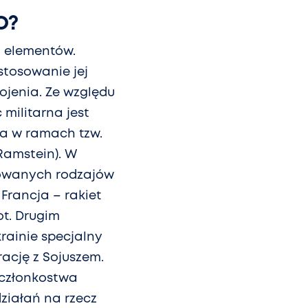
O?
ch elementów.
stosowanie jej
ojenia. Ze względu
militarna jest
a w ramach tzw.
Ramstein). W
sowanych rodzajów
Francja – rakiet
ot. Drugim
rainie specjalny
rację z Sojuszem.
 członkostwa
działań na rzecz