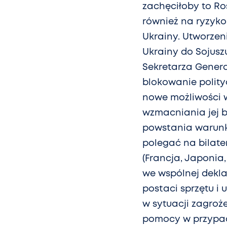
zachęciłoby to Ro
również na ryzyko 
Ukrainy. Utworzen
Ukrainy do Sojusz
Sekretarza Gener
blokowanie polity
nowe możliwości w
wzmacniania jej b
powstania warunk
polegać na bilat
(Francja, Japonia,
we wspólnej dekla
postaci sprzętu i
w sytuacji zagro
pomocy w przypadk