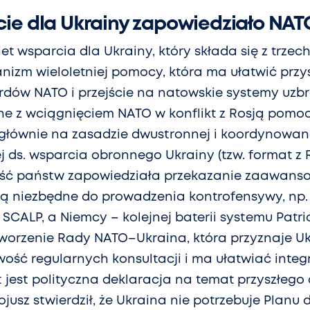
ie dla Ukrainy zapowiedziało NAT
iet wsparcia dla Ukrainy, który składa się z trze
nizm wieloletniej pomocy, która ma ułatwić przy
dów NATO i przejście na natowskie systemy uzbr
 z wciągnięciem NATO w konflikt z Rosją pomoc 
 głównie na zasadzie dwustronnej i koordynowan
 ds. wsparcia obronnego Ukrainy (tzw. format z 
zęść państw zapowiedziała przekazanie zaawan
 są niezbędne do prowadzenia kontrofensywy, np. 
SCALP, a Niemcy – kolejnej baterii systemu Patri
worzenie Rady NATO–Ukraina, która przyznaje Uk
wość regularnych konsultacji i ma ułatwiać integ
 jest polityczna deklaracja na temat przyszłego
jusz stwierdził, że Ukraina nie potrzebuje Planu 