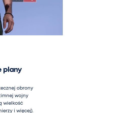
 plany
tecznej obrony
zimnej wojny
ą wielkość
erzy i więcej).