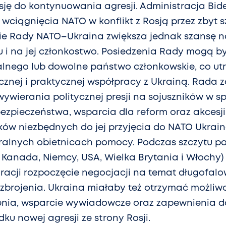
sję do kontynuowania agresji. Administracja B
wciągnięcia NATO w konflikt z Rosją przez zbyt s
ie Rady NATO–Ukraina zwiększa jednak szansę na
u i na jej członkostwo. Posiedzenia Rady mogą b
alnego lub dowolne państwo członkowskie, co u
cznej i praktycznej współpracy z Ukrainą. Rada 
ywierania politycznej presji na sojuszników w s
ezpieczeństwa, wsparcia dla reform oraz akcesji
ów niezbędnych do jej przyjęcia do NATO Ukrai
eralnych obietnicach pomocy. Podczas szczytu p
 Kanada, Niemcy, USA, Wielka Brytania i Włochy) 
racji rozpoczęcie negocjacji na temat długofal
 uzbrojenia. Ukraina miałaby też otrzymać możliwo
żenia, wsparcie wywiadowcze oraz zapewnienia 
u nowej agresji ze strony Rosji.