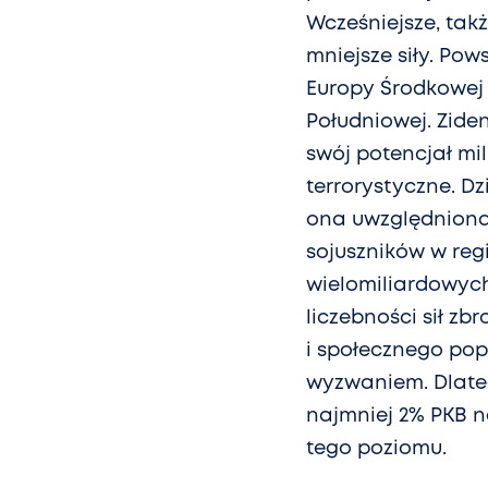
Wcześniejsze, takż
mniejsze siły. Pow
Europy Środkowej 
Południowej. Zide
swój potencjał mi
terrorystyczne. Dz
ona uwzględniona
sojuszników w re
wielomiliardowych
liczebności sił z
i społecznego pop
wyzwaniem. Dlate
najmniej 2% PKB n
tego poziomu.