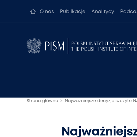
O nas
Publikacje
Analitycy
Podca
Strona główna
Najważniejsze decyzje szczytu N
Najważniejsz