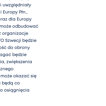
 i uwzględniały
 Europy Płn.,
raz dla Europy
ra może odbudować
z organizacje
TO Szwecji będzie
ość do obrony
magać będzie
a, zwiększenia
ycznego
 może okazać się
ć będą co
do osiągnięcia