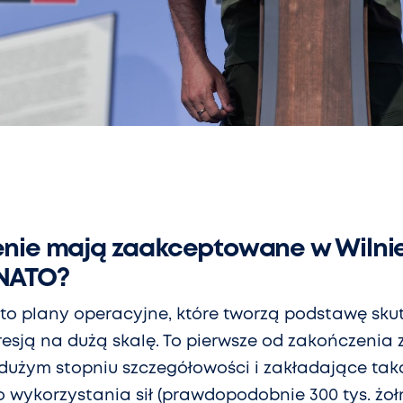
enie mają zaakceptowane w Wilnie
 NATO?
ęto plany operacyjne, które tworzą podstawę sku
resją na dużą skalę. To pierwsze od zakończenia 
dużym stopniu szczegółowości i zakładające tak
wykorzystania sił (prawdopodobnie 300 tys. żołni