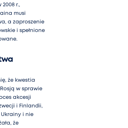
2008 r.,
raina musi
a, a zaproszenie
wskie i spełnione
zowane.
stwa
ię, że kwestia
Rosją w sprawie
oces akcesji
cji i Finlandii,
Ukrainy i nie
ała, że