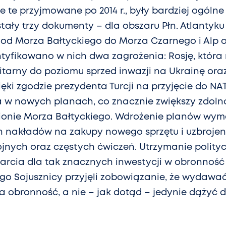
e te przyjmowane po 2014 r., były bardziej ogólne
stały trzy dokumenty – dla obszaru Płn. Atlantyku i
od Morza Bałtyckiego do Morza Czarnego i Alp o
ntyfikowano w nich dwa zagrożenia: Rosję, któ
litarny do poziomu sprzed inwazji na Ukrainę ora
ięki zgodzie prezydenta Turcji na przyjęcie do NA
 w nowych planach, co znacznie zwiększy zdoln
gionie Morza Bałtyckiego. Wdrożenie planów wy
 nakładów na zakupy nowego sprzętu i uzbrojeni
brojnych oraz częstych ćwiczeń. Utrzymanie polit
arcia dla tak znacznych inwestycji w obronność
go Sojusznicy przyjęli zobowiązanie, że wydawa
a obronność, a nie – jak dotąd – jedynie dążyć 