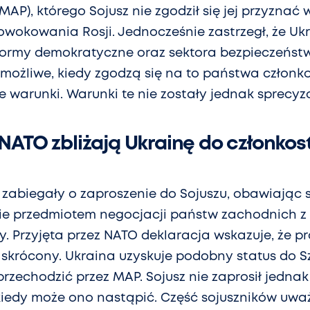
AP), którego Sojusz nie zgodził się jej przyznać w 
owokowania Rosji. Jednocześnie zastrzegł, że Uk
formy demokratyczne oraz sektora bezpieczeństw
 możliwe, kiedy zgodzą się na to państwa członko
 warunki. Warunki te nie zostały jednak sprecy
NATO zbliżają Ukrainę do członko
 zabiegały o zaproszenie do Sojuszu, obawiając s
ie przedmiotem negocjacji państw zachodnich z 
. Przyjęta przez NATO deklaracja wskazuje, że pr
skrócony. Ukraina uzyskuje podobny status do Szwe
przechodzić przez MAP. Sojusz nie zaprosił jednak 
kiedy może ono nastąpić. Część sojuszników uważ