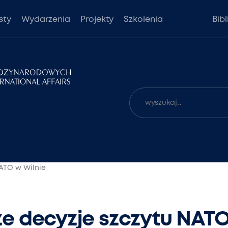
sty
Wydarzenia
Projekty
Szkolenia
Bib
ATO w Wilnie
e decyzje szczytu NATO