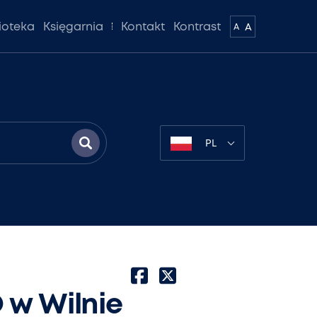
lioteka
Księgarnia
Kontakt
Kontrast
A
A
PL
 w Wilnie