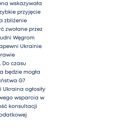
idena wskazywała
zybkie przyjęcie
 zbliżenie
yć zwołane przez
trudni Węgrom
zapewni Ukrainie
prawie
. Do czasu
na będzie mogła
aństwa G7
i Ukraina ogłosiły
owego wsparcia w
ść konsultacji
dodatkowej